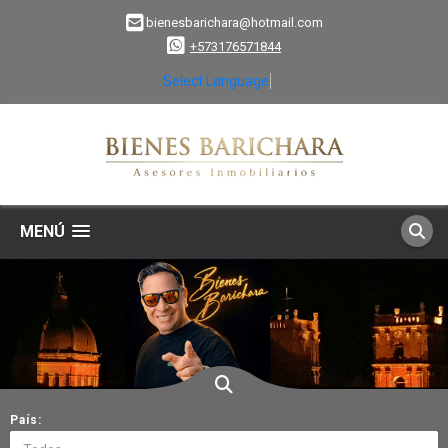
bienesbarichara@hotmail.com
+573176571844
Select Language
▼
MENÚ
País: