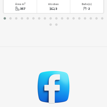
2
Área m
Alcobas
Baño(s)
357
3
2