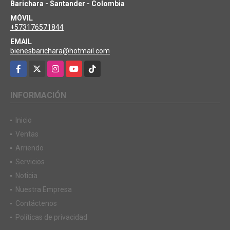
Barichara - Santander - Colombia
MÓVIL
+573176571844
EMAIL
bienesbarichara@hotmail.com
Facebook
X
Instagram
YouTube
TikTok
INFORMACIÓN
Inicio
Ventas
Arriendo
Servicios
Noticia
Nuestra Empresa
Contáctenos
Políticas de privacidad