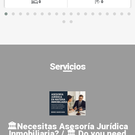
0
0
Servicios
🏛️Necesitas Asesoría Jurídica
Inmobiliaria? / 🏛️ Do you need