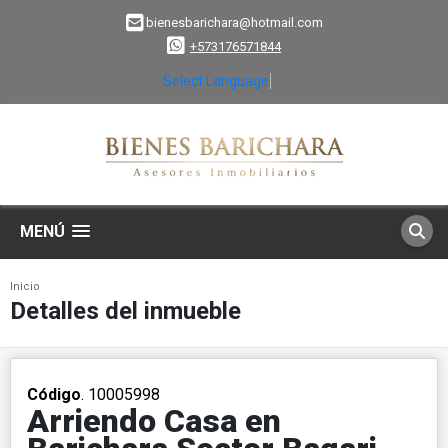
bienesbarichara@hotmail.com
+573176571844
Select Language
▼
MENÚ
Inicio
Detalles del inmueble
Código
. 10005998
Arriendo Casa en