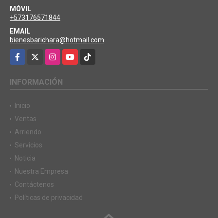
MÓVIL
+573176571844
EMAIL
bienesbarichara@hotmail.com
Facebook
X
Instagram
YouTube
TikTok
INFORMACIÓN
Inicio
Ventas
Arriendo
Servicios
Noticia
Nuestra Empresa
Contáctenos
Políticas de privacidad