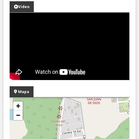
Video
Mapa
+
−