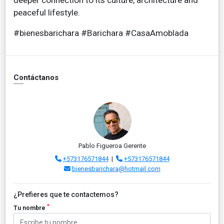
peaceful lifestyle.
#bienesbarichara #Barichara #CasaAmoblada
Contáctanos
Pablo Figueroa Gerente
+573176571844
|
+573176571844
bienesbarichara@hotmail.com
¿Prefieres que te contactemos?
*
Tu nombre