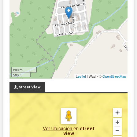
200 m
500 ft
Leaflet
| Wasi - ©
OpenStreetMap
Street View
Ver Ubicación
en
street
view