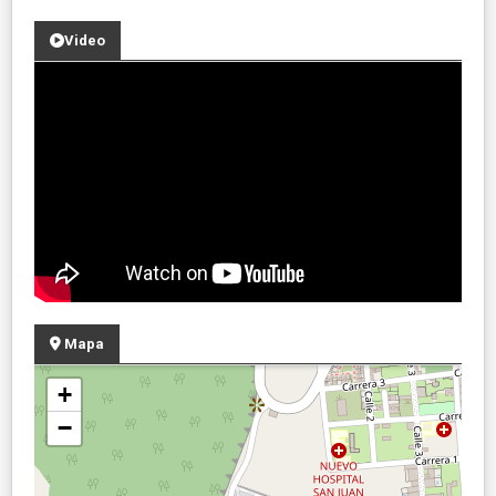
Video
Mapa
+
−