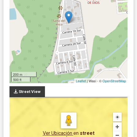
200 m
500 ft
Leaflet
| Wasi - ©
OpenStreetMap
Street View
Ver Ubicación
en
street