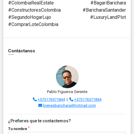
#ColombiaRealEstate #BagariBarichara
#ConstructoresColombia #BaricharaSantander
#SegundoHogarLujo #LuxuryLandPlot
#ComprarLoteColombia
Contáctanos
Pablo Figueroa Gerente
+573176571844
|
+573176571844
bienesbarichara@hotmail.com
¿Prefieres que te contactemos?
*
Tu nombre