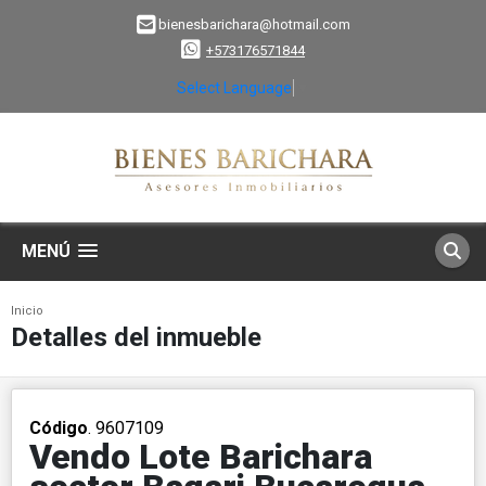
bienesbarichara@hotmail.com
+573176571844
Select Language
▼
MENÚ
Inicio
Detalles del inmueble
Código
. 9607109
Vendo Lote Barichara