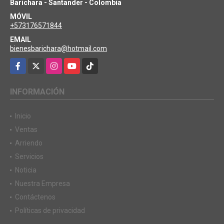
Barichara - Santander - Colombia
MÓVIL
+573176571844
EMAIL
bienesbarichara@hotmail.com
Facebook
X
Instagram
YouTube
TikTok
INFORMACIÓN
Inicio
Ventas
Arriendo
Servicios
Noticia
Nuestra Empresa
Contáctenos
Políticas de privacidad