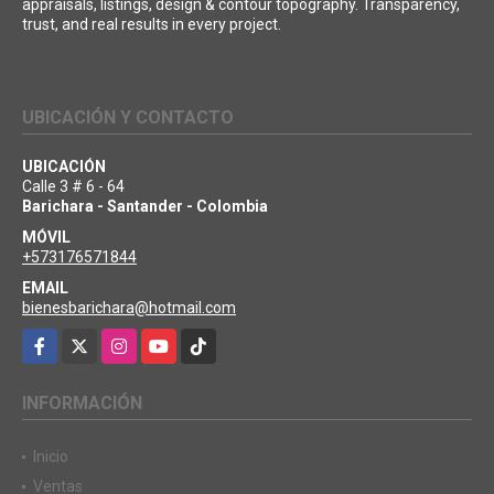
appraisals, listings, design & contour topography. Transparency,
trust, and real results in every project.
UBICACIÓN Y CONTACTO
UBICACIÓN
Calle 3 # 6 - 64
Barichara - Santander - Colombia
MÓVIL
+573176571844
EMAIL
bienesbarichara@hotmail.com
Facebook
X
Instagram
YouTube
TikTok
INFORMACIÓN
Inicio
Ventas