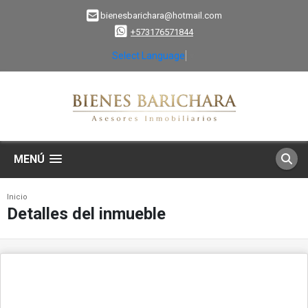
bienesbarichara@hotmail.com
+573176571844
Select Language
▼
MENÚ
Inicio
Detalles del inmueble