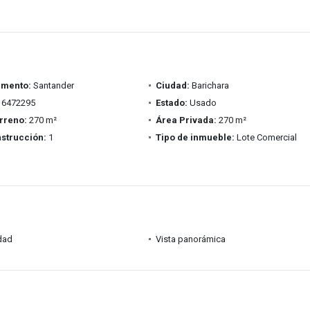
amento:
Santander
Ciudad:
Barichara
6472295
Estado:
Usado
rreno:
270 m²
Área Privada:
270 m²
strucción:
1
Tipo de inmueble:
Lote Comercial
idad
Vista panorámica