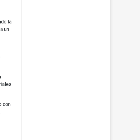
ando la
a un
e
a
riales
o con
.