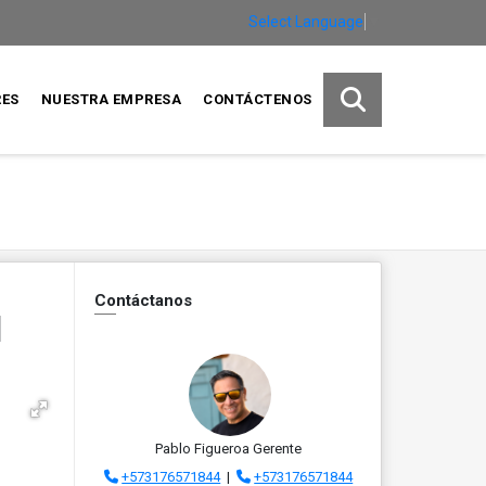
Select Language
▼
RES
NUESTRA EMPRESA
CONTÁCTENOS
Contáctanos
l
Pablo Figueroa Gerente
+573176571844
|
+573176571844