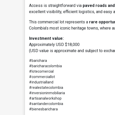
Access is straightforward via
paved roads and 
excellent visibility, efficient logistics, and eas
This commercial lot represents a
rare opportun
Colombia’s most iconic heritage towns, where aut
Investment value:
Approximately USD $18,000
(USD value is approximate and subject to exchang
#barichara
#baricharacolombia
#lotecomercial
#commerciallot
#industrialland
#realestatecolombia
#inversioninmobiliaria
#artisanalworkshop
#santandercolombia
#bienesbarichara