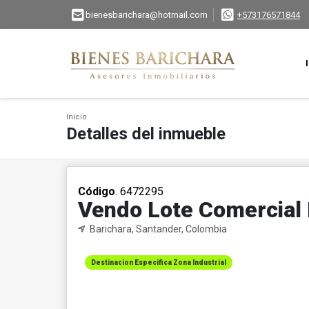
bienesbarichara@hotmail.com
+573176571844
Inicio
Detalles del inmueble
Código
. 6472295
Vendo Lote Comercial 
Barichara, Santander, Colombia
Destinacion Especifica Zona Industrial