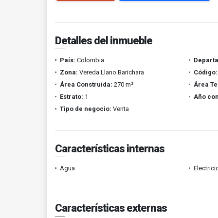
Detalles del inmueble
País:
Colombia
Depart
Zona:
Vereda Llano Barichara
Código:
Área Construida:
270 m²
Área Te
Estrato:
1
Año con
Tipo de negocio:
Venta
Características internas
Agua
Electric
Características externas