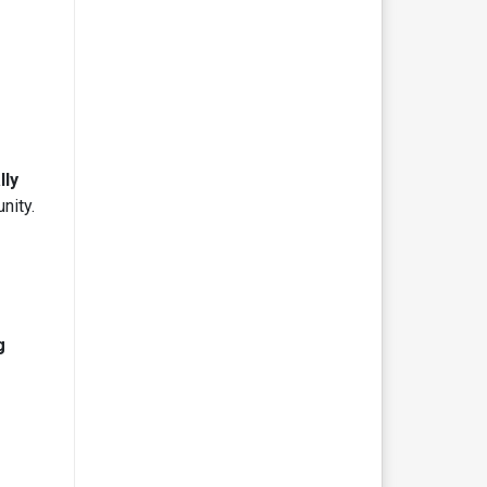
lly
nity.
g