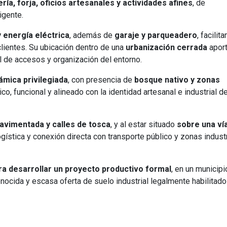
ería, forja, oficios artesanales y actividades afines
, de
igente.
 energía eléctrica
, además de
garaje y parqueadero
, facilit
lientes. Su ubicación dentro de una
urbanización cerrada
aport
ol de accesos y organización del entorno.
ámica privilegiada
, con presencia de
bosque nativo y zonas
co, funcional y alineado con la identidad artesanal e industrial d
pavimentada y calles de tosca
, y al estar situado
sobre una ví
 logística y conexión directa con transporte público y zonas indust
ra desarrollar un proyecto productivo formal
, en un municipi
conocida y escasa oferta de suelo industrial legalmente habilitado