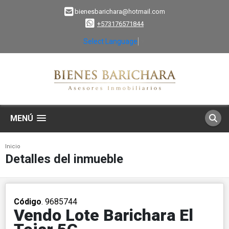
bienesbarichara@hotmail.com
+573176571844
Select Language
▼
MENÚ
Inicio
Detalles del inmueble
Código
. 9685744
Vendo Lote Barichara El