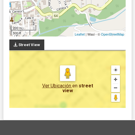
200 m
500 ft
Leaflet
| Wasi - ©
OpenStreetMap
Street View
Ver Ubicación
en
street
view