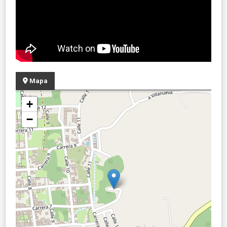
Mapa
+
−