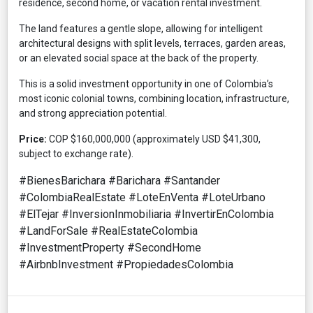
residence, second home, or vacation rental investment.
The land features a gentle slope, allowing for intelligent
architectural designs with split levels, terraces, garden areas,
or an elevated social space at the back of the property.
This is a solid investment opportunity in one of Colombia’s
most iconic colonial towns, combining location, infrastructure,
and strong appreciation potential.
Price:
COP $160,000,000 (approximately USD $41,300,
subject to exchange rate).
#BienesBarichara #Barichara #Santander
#ColombiaRealEstate #LoteEnVenta #LoteUrbano
#ElTejar #InversionInmobiliaria #InvertirEnColombia
#LandForSale #RealEstateColombia
#InvestmentProperty #SecondHome
#AirbnbInvestment #PropiedadesColombia