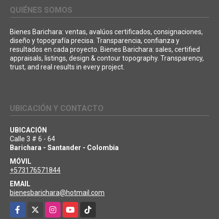
QUIÉNES SOMOS
Bienes Barichara: ventas, avalúos certificados, consignaciones,
diseño y topografía precisa. Transparencia, confianza y
resultados en cada proyecto. Bienes Barichara: sales, certified
appraisals, listings, design & contour topography. Transparency,
trust, and real results in every project.
UBICACIÓN Y CONTACTO
UBICACIÓN
Calle 3 # 6 - 64
Barichara - Santander - Colombia
MÓVIL
+573176571844
EMAIL
bienesbarichara@hotmail.com
Facebook
X
Instagram
YouTube
TikTok