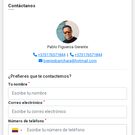
Contáctanos
Pablo Figueroa Gerente
+573176571844
|
+573176571844
bienesbarichara@hotmail.com
¿Prefieres que te contactemos?
*
Tu nombre
*
Correo electrónico
*
Número de teléfono
▼