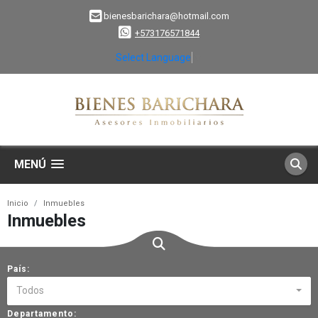
bienesbarichara@hotmail.com
+573176571844
Select Language
▼
MENÚ
Inicio
Inmuebles
Inmuebles
País:
Todos
Departamento: