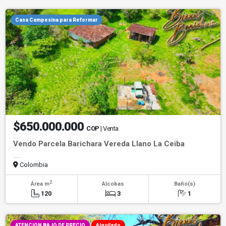
Casa Campesina para Reformar
$650.000.000
COP
| Venta
Vendo Parcela Barichara Vereda Llano La Ceiba
Colombia
2
Área m
Alcobas
Baño(s)
120
3
1
ATENCION BAJO DE PRECIO
Alquilado