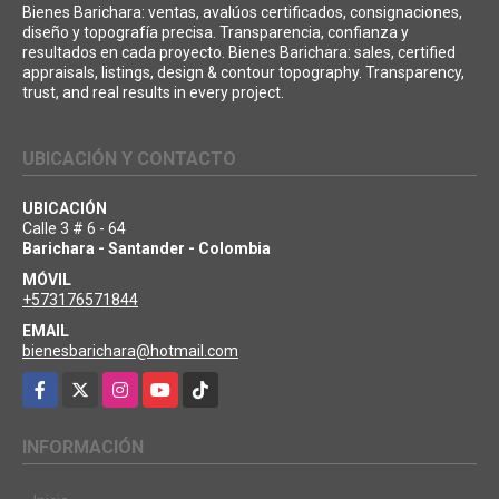
Bienes Barichara: ventas, avalúos certificados, consignaciones,
diseño y topografía precisa. Transparencia, confianza y
resultados en cada proyecto. Bienes Barichara: sales, certified
appraisals, listings, design & contour topography. Transparency,
trust, and real results in every project.
UBICACIÓN Y CONTACTO
UBICACIÓN
Calle 3 # 6 - 64
Barichara - Santander - Colombia
MÓVIL
+573176571844
EMAIL
bienesbarichara@hotmail.com
Facebook
X
Instagram
YouTube
TikTok
INFORMACIÓN