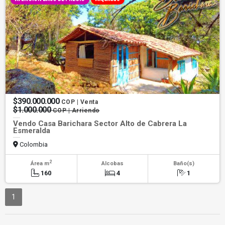
$390.000.000
COP | Venta
$1.000.000
COP | Arriendo
Vendo Casa Barichara Sector Alto de Cabrera La
Esmeralda
Colombia
2
Área m
Alcobas
Baño(s)
160
4
1
1