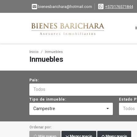
bienesbarichara@hotmail.com
+573176571844
Inicio
Inmuebles
Inmuebles
País:
Todos
Tipo de inmueble:
Estado P
Campestre
Todos
Ordenar por:
Más nuevo
Menor precio
Mayor precio