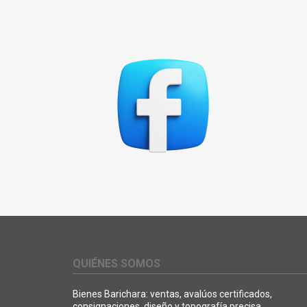
QUIÉNES SOMOS
Bienes Barichara: ventas, avalúos certificados,
consignaciones, diseño y topografía precisa.