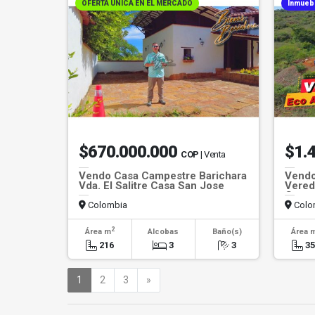
OFERTA UNICA EN EL MERCADO
Inmuebl
$670.000.000
$1.
COP
| Venta
Vendo Casa Campestre Barichara
Vendo
Vda. El Salitre Casa San Jose
Vered
Guan
Colombia
Colo
2
Área m
Alcobas
Baño(s)
Área 
216
3
3
3
Siguiente
1
2
3
»