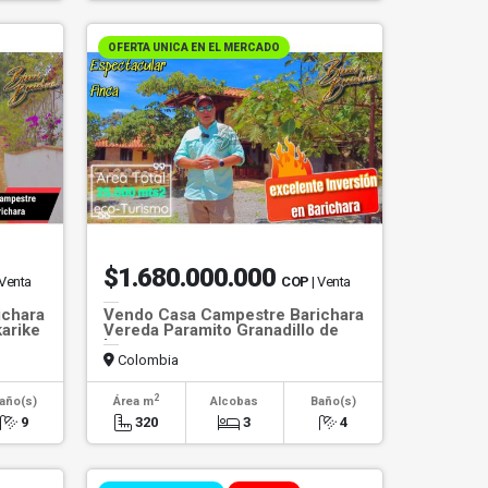
OFERTA UNICA EN EL MERCADO
$1.680.000.000
 Venta
COP
| Venta
ichara
Vendo Casa Campestre Barichara
arike
Vereda Paramito Granadillo de
Luna
Colombia
2
año(s)
Área m
Alcobas
Baño(s)
9
320
3
4