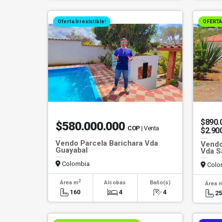
Oferta Irresistible!
OFERTA
$890.
$580.000.000
COP
| Venta
$2.90
Vendo Parcela Barichara Vda
Vendo
Guayabal
Vda S
Colombia
Colo
2
Área m
Alcobas
Baño(s)
Área 
160
4
4
2