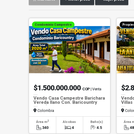
Condominio Campestre
Propie
$1.500.000.000
$2.
COP
| Venta
Vendo Casa Campestre Barichara
Vendo
Vereda llano Con. Baricountry
Villas
casa 4
Colombia
Colo
2
Área m
Alcobas
Baño(s)
Área 
340
4
4.5
4