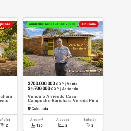
quilado
ARRIENDO MIENTRAS SE VENDE
Alquilado
$700.000.000
COP | Venta
$1.700.000
COP | Arriendo
ichara
Vendo o Arriendo Casa
vito
Campestre Barichara Vereda Pino
Casa Amarillo
Colombia
2
año(s)
Área m
Alcobas
Baño(s)
2
120
2
2