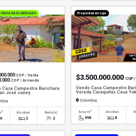
 UNICA EN EL MERCADO
Propiedad de Lujo
000.000
COP | Venta
$3.500.000.000
COP
|
0.000
COP | Arriendo
Vendo Casa Campestre Bar
 Casa Campestre Barichara
Vereda Caraquitas Casa Yak
an José caney
Colombia
mbia
2
2
Área m
Alcobas
B
m
Alcobas
Baño(s)
998
8
50
2
2