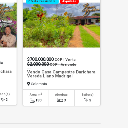
Oferta Irresistible!
Alquilado
$700.000.000
COP | Venta
nta
$2.000.000
COP | Arriendo
ichara
Vendo Casa Campestre Barichara
Vereda Llano Madrigal
Colombia
2
año(s)
Área m
Alcobas
Baño(s)
2
130
3
3