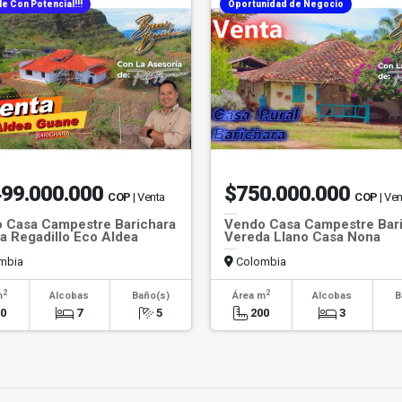
e Con Potencial!!!
Oportunidad de Negocio
499.000.000
$750.000.000
COP
| Venta
COP
| Ve
 Casa Campestre Barichara
Vendo Casa Campestre Bar
a Regadillo Eco Aldea
Vereda Llano Casa Nona
e
mbia
Colombia
2
2
m
Alcobas
Baño(s)
Área m
Alcobas
B
50
7
5
200
3