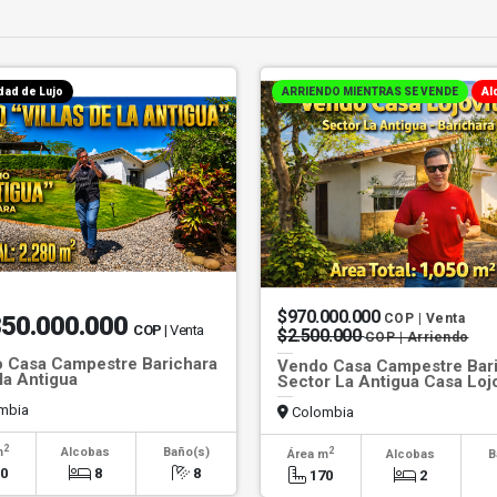
dad de Lujo
ARRIENDO MIENTRAS SE VENDE
Al
$970.000.000
850.000.000
COP | Venta
COP
| Venta
$2.500.000
COP | Arriendo
 Casa Campestre Barichara
Vendo Casa Campestre Bar
 la Antigua
Sector La Antigua Casa Lojo
mbia
Colombia
2
2
m
Alcobas
Baño(s)
Área m
Alcobas
B
80
8
8
170
2