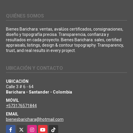
QUIÉNES SOMOS
Bienes Barichara: ventas, avalúos certificados, consignaciones,
diseño y topografía precisa. Transparencia, confianza y
resultados en cada proyecto. Bienes Barichara: sales, certified
appraisals, listings, design & contour topography. Transparency,
trust, and real results in every project.
UBICACIÓN Y CONTACTO
UBICACIÓN
Calle 3 # 6 - 64
Barichara - Santander - Colombia
MÓVIL
+573176571844
EMAIL
bienesbarichara@hotmail.com
Facebook
X
Instagram
YouTube
TikTok