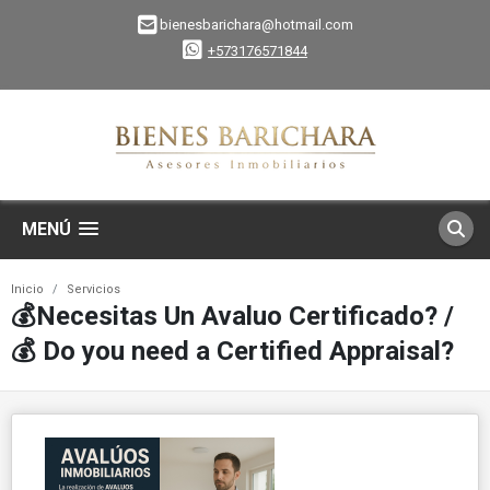
bienesbarichara@hotmail.com
+573176571844
MENÚ
Inicio
Servicios
💰Necesitas Un Avaluo Certificado? /
💰 Do you need a Certified Appraisal?