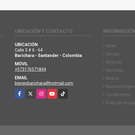
UBICACIÓN Y CONTACTO
INFORMACIÓ
UBICACIÓN
Inicio
Calle 3 # 6 - 64
Ventas
Barichara - Santander - Colombia
Arriendo
MÓVIL
+573176571844
Servicios
EMAIL
Noticia
bienesbarichara@hotmail.com
Nuestra Empre
Facebook
X
Instagram
YouTube
TikTok
Contáctenos
Políticas de pr
.