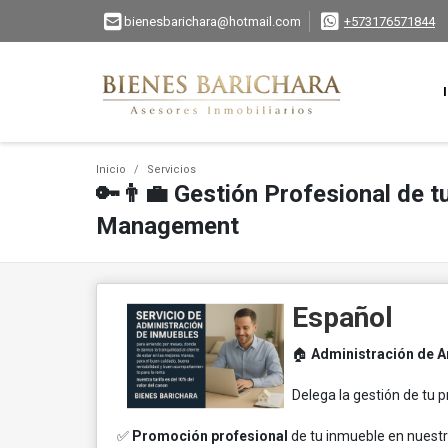
bienesbarichara@hotmail.com
+573176571844
Inicio
Servicios
🔑👨‍💼 Gestión Profesional de t
Management
Español
🏠
Administración de A
Delega la gestión de tu p
✅
Promoción profesional
de tu inmueble en nuestra