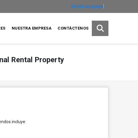
Select Language
▼
RES
NUESTRA EMPRESA
CONTÁCTENOS
nal Rental Property
endos incluye: