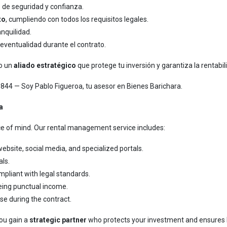
os de seguridad y confianza.
to
, cumpliendo con todos los requisitos legales.
anquilidad.
 eventualidad durante el contrato.
no un
aliado estratégico
que protege tu inversión y garantiza la rentabil
1844
— Soy Pablo Figueroa, tu asesor en Bienes Barichara.
a
ce of mind. Our rental management service includes:
ebsite, social media, and specialized portals.
als.
ompliant with legal standards.
eing punctual income.
se during the contract.
you gain a
strategic partner
who protects your investment and ensures lo