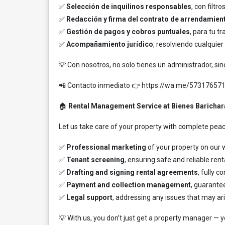
✅
Selección de inquilinos responsables
, con filtr
✅
Redacción y firma del contrato de arrendamien
✅
Gestión de pagos y cobros puntuales
, para tu tr
✅
Acompañamiento jurídico
, resolviendo cualquier
💡 Con nosotros, no solo tienes un administrador, si
📲 Contacto inmediato 👉
https://wa.me/57317657
🏠
Rental Management Service at Bienes Barichar
Let us take care of your property with complete pea
✅
Professional marketing
of your property on our w
✅
Tenant screening
, ensuring safe and reliable rent
✅
Drafting and signing rental agreements
, fully c
✅
Payment and collection management
, guarante
✅
Legal support
, addressing any issues that may ari
💡 With us, you don’t just get a property manager — 