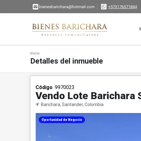
bienesbarichara@hotmail.com
+573176571844
Inicio
Detalles del inmueble
Código
. 9970023
Vendo Lote Barichara S
Barichara, Santander, Colombia
Oportunidad de Negocio