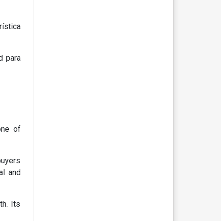
rística
d para
one of
buyers
al and
h. Its