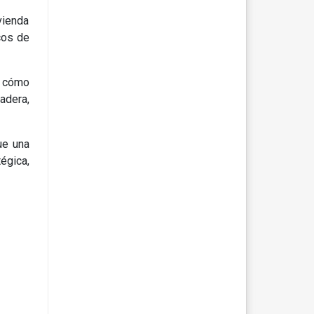
vienda
cos de
a cómo
adera,
ue una
égica,