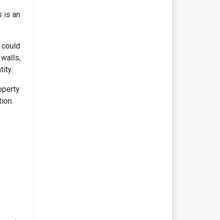
s is an
 could
 walls,
ity.
operty.
ion.