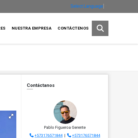
Select Language
▼
RES
NUESTRA EMPRESA
CONTÁCTENOS
Contáctanos
Pablo Figueroa Gerente
+573176571844
|
+573176571844