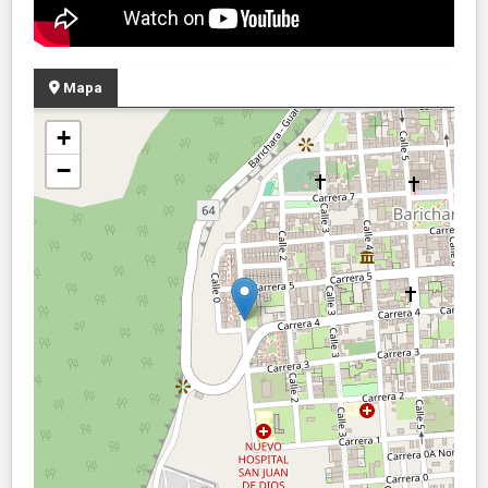
Mapa
+
−