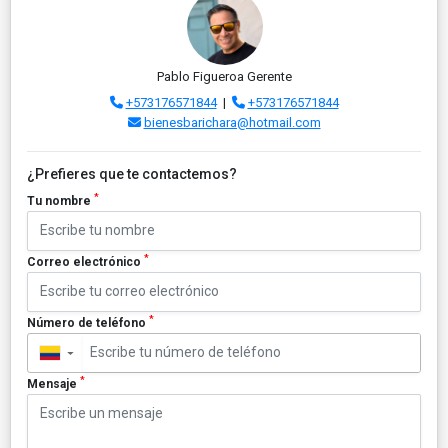
Pablo Figueroa Gerente
+573176571844
|
+573176571844
bienesbarichara@hotmail.com
¿Prefieres que te contactemos?
*
Tu nombre
*
Correo electrónico
*
Número de teléfono
▼
*
Mensaje