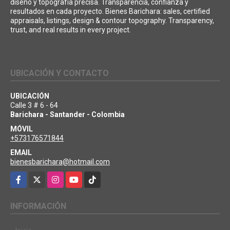
diseño y topografía precisa. Transparencia, confianza y
resultados en cada proyecto. Bienes Barichara: sales, certified
appraisals, listings, design & contour topography. Transparency,
trust, and real results in every project.
UBICACIÓN Y CONTACTO
UBICACIÓN
Calle 3 # 6 - 64
Barichara - Santander - Colombia
MÓVIL
+573176571844
EMAIL
bienesbarichara@hotmail.com
Facebook
X
Instagram
YouTube
TikTok
INFORMACIÓN