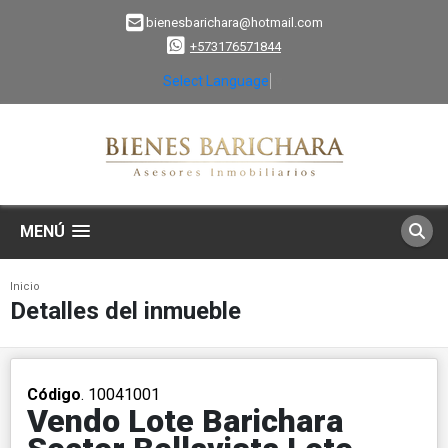
bienesbarichara@hotmail.com
+573176571844
Select Language
▼
MENÚ
Inicio
Detalles del inmueble
Código
. 10041001
Vendo Lote Barichara