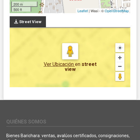
200 m
500 ft
Leaflet
| Wasi - ©
OpenStreetMap
Street View
Ver Ubicación
en
street
view
QUIÉNES SOMOS
Bienes Barichara: ventas, avalúos certificados, consignaciones,