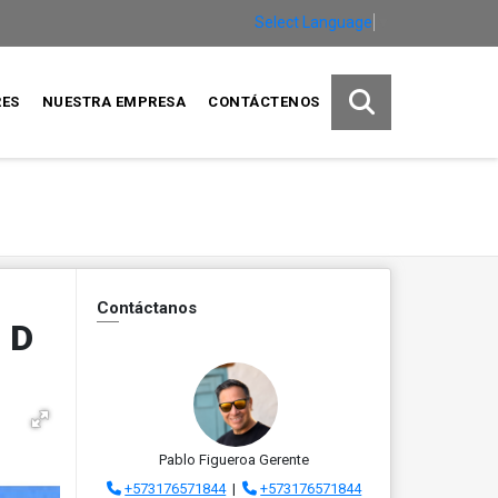
Select Language
▼
RES
NUESTRA EMPRESA
CONTÁCTENOS
Contáctanos
 D
Pablo Figueroa Gerente
+573176571844
|
+573176571844