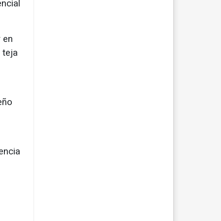
encial
r en
 teja
seño
encia