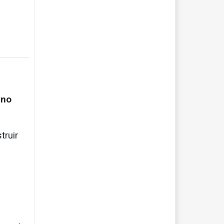
eno
truir