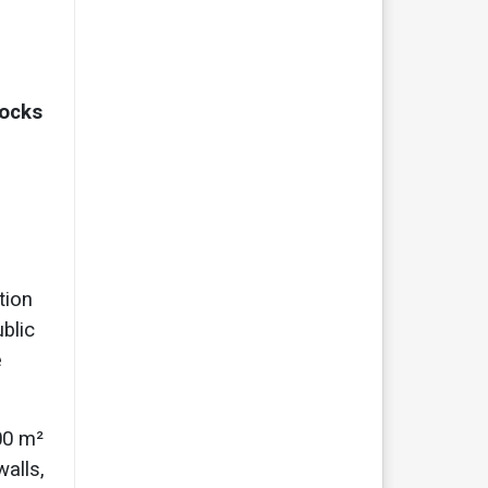
locks
tion
blic
e
00 m²
walls,