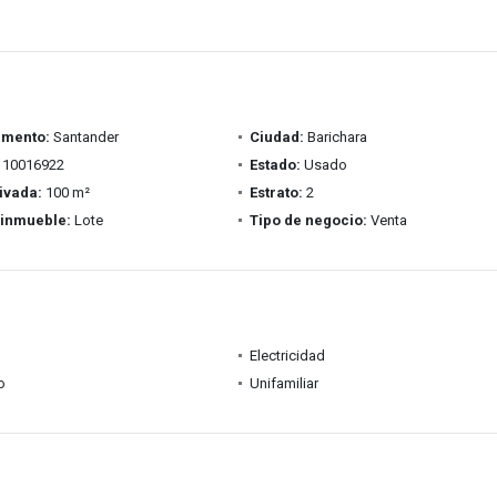
amento:
Santander
Ciudad:
Barichara
10016922
Estado:
Usado
ivada:
100 m²
Estrato:
2
 inmueble:
Lote
Tipo de negocio:
Venta
Electricidad
o
Unifamiliar