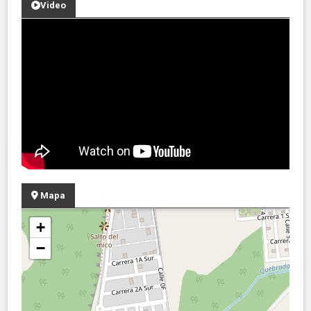
Video
Mapa
+
−