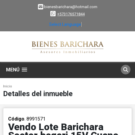
bienesbarichara@hotmail.com
+573176571844
Select Language
▼
MENÚ
Inicio
Detalles del inmueble
Código
. 8991571
Vendo Lote Barichara