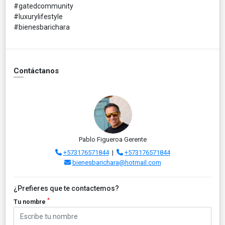
#gatedcommunity
#luxurylifestyle
#bienesbarichara
Contáctanos
Pablo Figueroa Gerente
+573176571844
|
+573176571844
bienesbarichara@hotmail.com
¿Prefieres que te contactemos?
*
Tu nombre