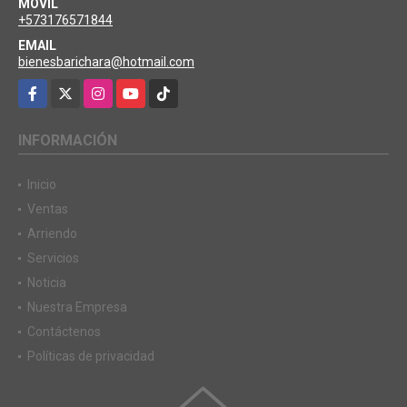
MÓVIL
+573176571844
EMAIL
bienesbarichara@hotmail.com
Facebook
X
Instagram
YouTube
TikTok
INFORMACIÓN
Inicio
Ventas
Arriendo
Servicios
Noticia
Nuestra Empresa
Contáctenos
Políticas de privacidad