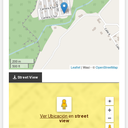
200 m
500 ft
Leaflet
| Wasi - ©
OpenStreetMap
Street View
Ver Ubicación
en
street
view