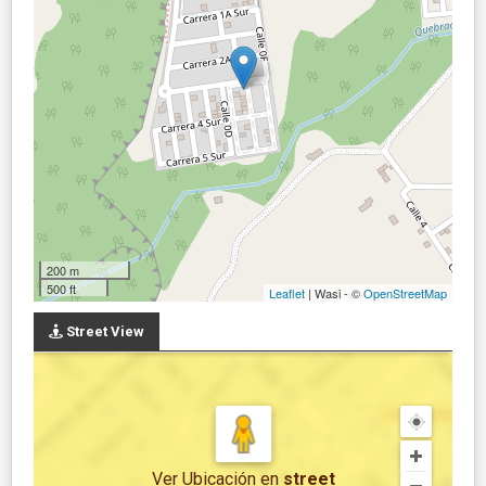
200 m
500 ft
Leaflet
| Wasi - ©
OpenStreetMap
Street View
Ver Ubicación
en
street