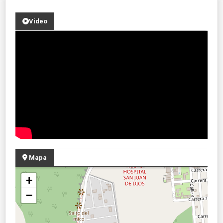
Video
Mapa
+
−