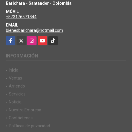
Barichara - Santander - Colombia
MÓVIL
+573176571844
EMAIL
bienesbarichara@hotmail.com
Facebook
X
Instagram
YouTube
TikTok
INFORMACIÓN
Inicio
Ventas
Arriendo
Servicios
Noticia
Nuestra Empresa
Contáctenos
Políticas de privacidad