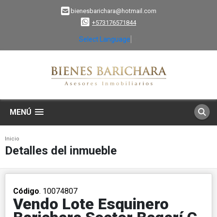
bienesbarichara@hotmail.com
+573176571844
Select Language
▼
MENÚ
Inicio
Detalles del inmueble
Código
. 10074807
Vendo Lote Esquinero