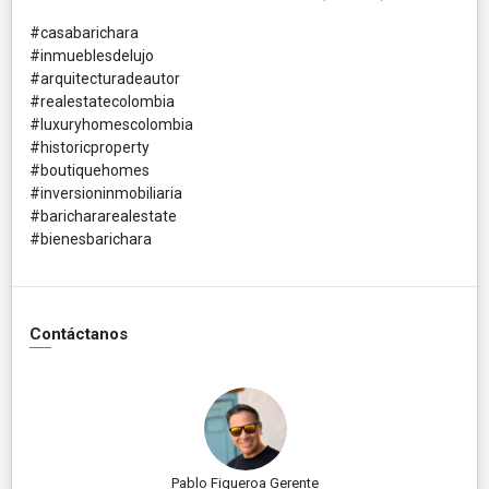
#casabarichara
#inmueblesdelujo
#arquitecturadeautor
#realestatecolombia
#luxuryhomescolombia
#historicproperty
#boutiquehomes
#inversioninmobiliaria
#barichararealestate
#bienesbarichara
Contáctanos
Pablo Figueroa Gerente