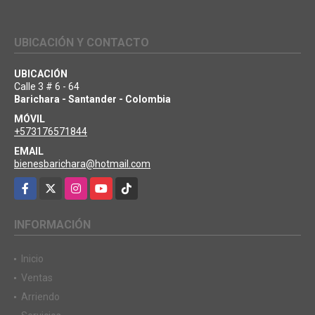
UBICACIÓN Y CONTACTO
UBICACIÓN
Calle 3 # 6 - 64
Barichara - Santander - Colombia
MÓVIL
+573176571844
EMAIL
bienesbarichara@hotmail.com
Facebook
X
Instagram
YouTube
TikTok
INFORMACIÓN
Inicio
Ventas
Arriendo