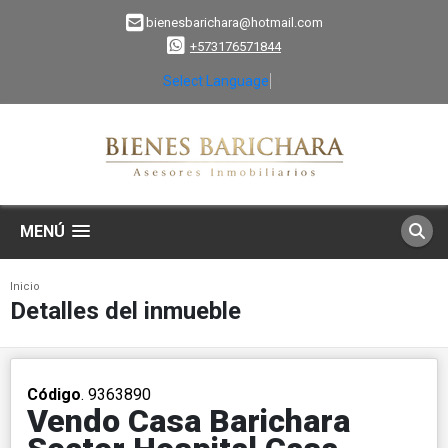
bienesbarichara@hotmail.com
+573176571844
Select Language
▼
MENÚ
Inicio
Detalles del inmueble
Código
. 9363890
Vendo Casa Barichara