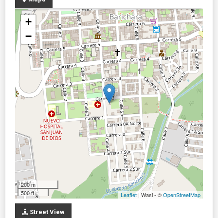
+
−
200 m
500 ft
Leaflet
| Wasi - ©
OpenStreetMap
Street View