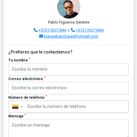
Pablo Figueroa Gerente
+573176571844
|
+573176571844
bienesbarichara@hotmail.com
¿Prefieres que te contactemos?
*
Tu nombre
*
Correo electrónico
*
Número de teléfono
▼
*
Mensaje