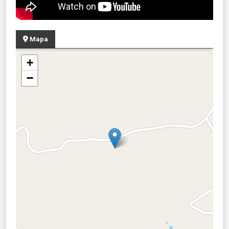
Mapa
+
−