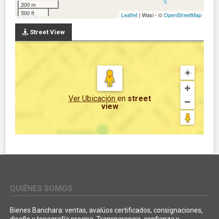
200 m
500 ft
Leaflet
| Wasi - ©
OpenStreetMap
Street View
Ver Ubicación
en
street
view
QUIÉNES SOMOS
Bienes Barichara: ventas, avalúos certificados, consignaciones,
diseño y topografía precisa. Transparencia, confianza y