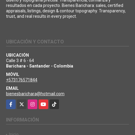
resultados en cada proyecto. Bienes Barichara: sales, certified
appraisals, listings, design & contour topography. Transparency,
trust, and real results in every project.
UBICACIÓN Y CONTACTO
UBICACIÓN
Calle 3 # 6 - 64
Barichara - Santander - Colombia
MÓVIL
+573176571844
EMAIL
bienesbarichara@hotmail.com
Facebook
X
Instagram
YouTube
TikTok
INFORMACIÓN
Inicio