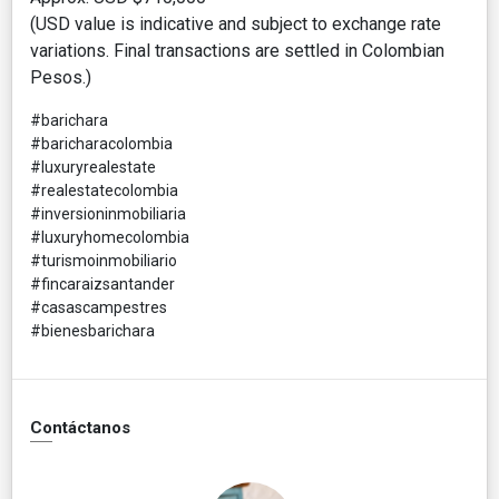
(USD value is indicative and subject to exchange rate
variations. Final transactions are settled in Colombian
Pesos.)
#barichara
#baricharacolombia
#luxuryrealestate
#realestatecolombia
#inversioninmobiliaria
#luxuryhomecolombia
#turismoinmobiliario
#fincaraizsantander
#casascampestres
#bienesbarichara
Contáctanos