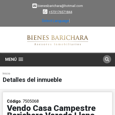
bienesbarichara@hotmail.com
+573176571844
Select Language
▼
MENÚ
Inicio
Detalles del inmueble
Código
. 7505068
Vendo Casa Campestre