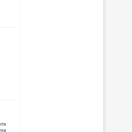
ecta
área