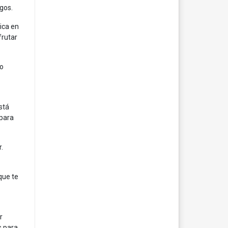
gos.
ica en
frutar
ño
stá
 para
.
que te
r
s para