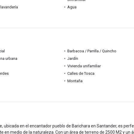
lavandería
Agua
ial
Barbacoa / Parrilla / Quincho
ona urbana
Jardín
Vivienda unifamiliar
erdes
Calles de Tosca
Montaña
, ubicada en el encantador pueblo de Barichara en Santander, es perf
nte en medio de la naturaleza. Con un área de terreno de 2500 M2 y un 