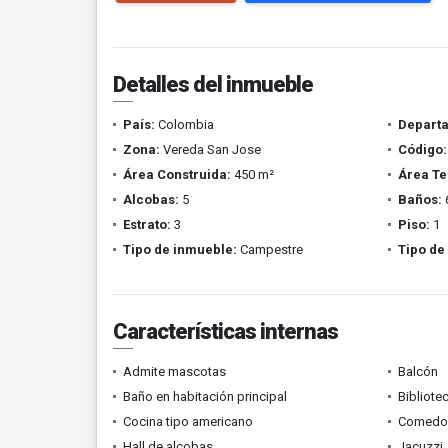
Detalles del inmueble
País:
Colombia
Depart
Zona:
Vereda San Jose
Código:
Área Construida:
450 m²
Área Te
Alcobas:
5
Baños:
Estrato:
3
Piso:
1
Tipo de inmueble:
Campestre
Tipo de
Características internas
Admite mascotas
Balcón
Baño en habitación principal
Bibliote
Cocina tipo americano
Comedor 
Hall de alcobas
Jacuzzi