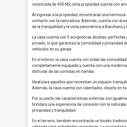
construida de 450 M2, esta propiedad cuenta con ampli
Al ingresar a la propiedad, encontrarás una hermosa z
contacto con la naturaleza. Además, cuenta con área 
de la tranquilidad y la vista panorámica a Barichara y
La casa cuenta con 5 acogedoras alcobas, perfectas p
privado, lo que garantiza la comodidad y privacidad 
vehículos en su garaje.
En el interior, la casa cuenta con todas las comodida
completamente equipada y cuenta con una moderna ba
disfrutar de las comidas en familia.
Ideal para aquellos que necesitan un espacio tranquilo
Además, la casa cuenta con calentador, clósets en t
Por su parte, las características externas son igual
brindará una experiencia de conexión con la naturalez
privacidad y tranquilidad.
En el terreno, también encontrarás un kiosko tradicion
utilizada para actividades recreativas. La propieda