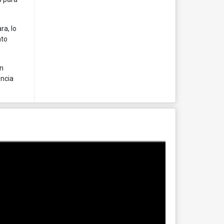
ra, lo
nto
on
encia