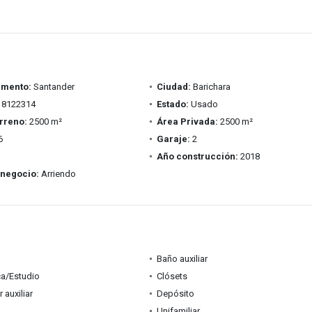
amento:
Santander
Ciudad:
Barichara
8122314
Estado:
Usado
rreno:
2500 m²
Área Privada:
2500 m²
6
Garaje:
2
Año construcción:
2018
 negocio:
Arriendo
Baño auxiliar
ca/Estudio
Clósets
auxiliar
Depósito
Unifamiliar