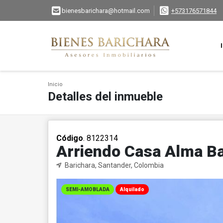
bienesbarichara@hotmail.com
+573176571844
Inicio
Detalles del inmueble
Código
. 8122314
Arriendo Casa Alma Ba
Barichara, Santander, Colombia
SEMI-AMOBLADA
Alquilado