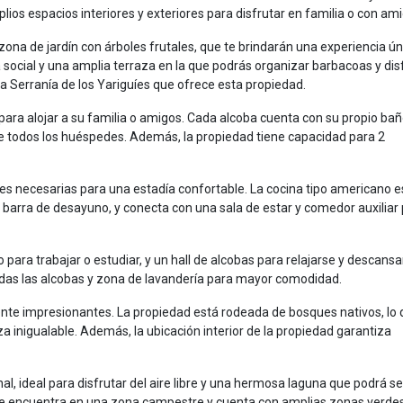
os espacios interiores y exteriores para disfrutar en familia o con ami
ona de jardín con árboles frutales, que te brindarán una experiencia ún
social y una amplia terraza en la que podrás organizar barbacoas y dis
 la Serranía de los Yariguíes que ofrece esta propiedad.
ara alojar a su familia o amigos. Cada alcoba cuenta con su propio ba
de todos los huéspedes. Además, la propiedad tiene capacidad para 2
des necesarias para una estadía confortable. La cocina tipo americano e
rra de desayuno, y conecta con una sala de estar y comedor auxiliar
 para trabajar o estudiar, y un hall de alcobas para relajarse y descansar
odas las alcobas y zona de lavandería para mayor comodidad.
mente impresionantes. La propiedad está rodeada de bosques nativos, lo 
a inigualable. Además, la ubicación interior de la propiedad garantiza
al, ideal para disfrutar del aire libre y una hermosa laguna que podrá se
d se encuentra en una zona campestre y cuenta con amplias zonas verde