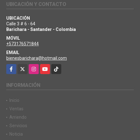
UBICACIÓN Y CONTACTO
UBICACIÓN
Calle 3 # 6 - 64
Barichara - Santander - Colombia
MÓVIL
+573176571844
EMAIL
bienesbarichara@hotmail.com
Facebook
X
Instagram
YouTube
TikTok
INFORMACIÓN
Inicio
Ventas
Arriendo
Servicios
Noticia