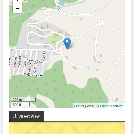
−
200 m
500 ft
Leaflet
| Wasi - ©
OpenStreetMap
Street View