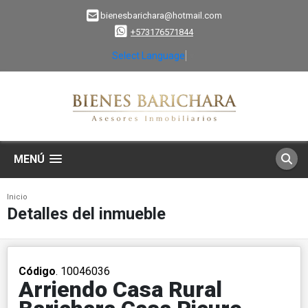
bienesbarichara@hotmail.com
+573176571844
Select Language
▼
MENÚ
Inicio
Detalles del inmueble
Código
. 10046036
Arriendo Casa Rural